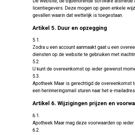
De website, de bijbehorende software alsmede al
licentiegevers. Deze mogen op geen enkele wijz
gevallen waarin dat wettelijk is toegestaan.
Artikel 5. Duur en opzegging
5.1.
Zodra u een account aanmaakt gaat u een overee
diensten op de website te gebruiken met inach
5.2.
U kunt de overeenkomst op ieder gewenst momen
5.3.
Apotheek Maar is gerechtigd de overeenkomst te 
een herinneringsmail sturen naar het e-mailadre
Artikel 6. Wijzigingen prijzen en voorw
6.1.
Apotheek Maar mag deze voorwaarden op ieder
6.2.