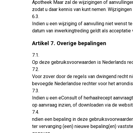
Apotheek Maar zal de wijzigingen of aanvulling
zodat u daar kennis van kunt nemen. Wijzigingen
6.3.
Indien u een wijziging of aanvulling niet wenst
datum van inwerkingtreding geldt als acceptatie
Artikel 7. Overige bepalingen
7.1.
Op deze gebruiksvoorwaarden is Nederlands rec
7.2.
Voor zover door de regels van dwingend recht n
bevoegde Nederlandse rechter voor het arrondi
7.3.
Indien u een eConsult of herhaalrecept aanvraagt 
op aanvraag inzien, of downloaden via de websi
7.4.
ndien een bepaling in deze gebruiksvoorwaarden ni
ter vervanging (een) nieuwe bepaling(en) vastst