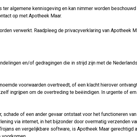
ts ter algemene kennisgeving en kan nimmer worden beschouwd a
contact op met Apotheek Maar.
den verwerkt. Raadpleeg de privacyverklaring van Apotheek Ma
ndelingen en/of gedragingen die in strijd zijn met de Nederland
emde voorwaarden overtreedt, of een klacht hierover ontvangt, za
lf ingrijpen om de overtreding te beëindigen. In urgente of er
r, schade of een ander gevaar ontstaat voor het functioneren v
ening via internet, in het bijzonder door overmatig verzenden v
rojans en vergelijkbare software, is Apotheek Maar gerechtigd al
te voorkomen.