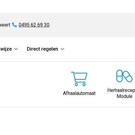
weert
Tel:
0495 62 69 30
wijze
Direct regelen
Diensten
Direct
en
regelen
werkwijze
submenu
submenu
Herhaalrecep
Afhaalautomaat
Module