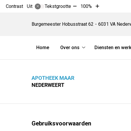
Tekst
Tekst
Contrast
Tekstgrootte
100%
Uit
verkleinen
vergroten
Apotheek
met
met
Maar
Burgemeester Hobusstraat
62
6031 VA
Neder
10%
10%
Hoofdmenu
Home
Over ons
Diensten en werk
Over
ons
submenu
APOTHEEK MAAR
NEDERWEERT
Gebruiksvoorwaarden