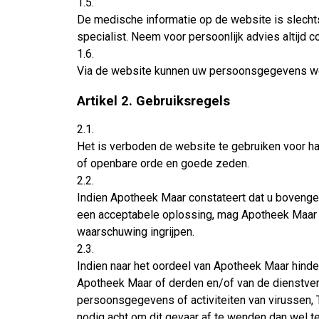
1.5.
De medische informatie op de website is slech
specialist. Neem voor persoonlijk advies altijd 
1.6.
Via de website kunnen uw persoonsgegevens wor
Artikel 2. Gebruiksregels
2.1.
Het is verboden de website te gebruiken voor ha
of openbare orde en goede zeden.
2.2.
Indien Apotheek Maar constateert dat u bovengeno
een acceptabele oplossing, mag Apotheek Maar ze
waarschuwing ingrijpen.
2.3.
Indien naar het oordeel van Apotheek Maar hinde
Apotheek Maar of derden en/of van de dienstverl
persoonsgegevens of activiteiten van virussen, T
nodig acht om dit gevaar af te wenden dan wel 