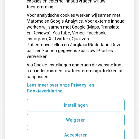
cookies en externe inhoud vragen wij uw
toestemming.
Voor analytische cookies werken wij samen met
Openingstijden
Matomo en Google Analytics. Voor externe inhoud
werken wij samen met Google (Maps, Translate
Maandag:
08:00 - 17:30 uur
en Reviews), YouTube, Vimeo, Facebook,
Instagram, X (Twitter), Qualizorg,
Dinsdag:
08:00 - 17:30 uur
Patiëntenvertellen en ZorgkaartNederland. Deze
Woensdag:
08:00 - 17:30 uur
partijen kunnen gegevens zoals uw IP-adres
Donderdag:
08:00 - 17:30 uur
verwerken.
Vrijdag:
08:00 - 17:30 uur
Via Cookie-instellingen onderaan de website kunt
u op ieder moment uw toestemming intrekken of
aanpassen.
Lees meer over onze Privacy- en
Cookieverklaring.
Instellingen
Weigeren
Uw Zorg Online
|
Beheer
recepten@apotheekmaar.nl
Accepteren
Privacy verklaring
|
Cookie-instellingen
|
Voorwaarden