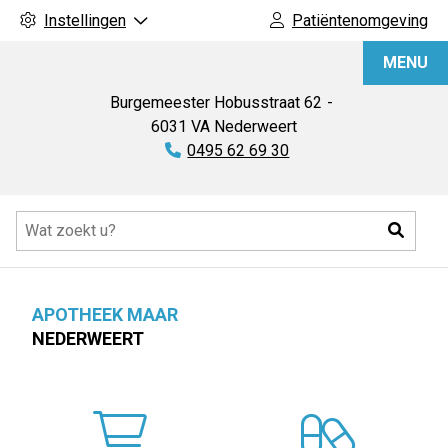
Instellingen
Patiëntenomgeving
Apotheek
MENU
Maar
Burgemeester Hobusstraat
62
6031 VA
Nederweert
Tel:
0495 62 69 30
Hoofdmenu
Zoeke
APOTHEEK MAAR
NEDERWEERT