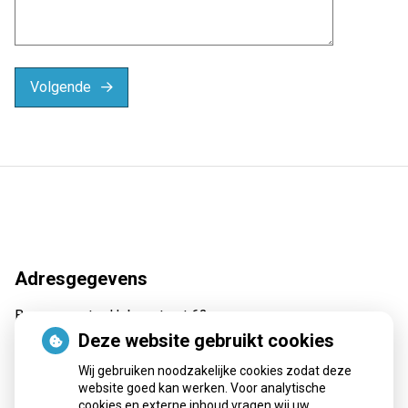
Volgende
Adresgegevens
Burgemeester Hobusstraat 62
6031 VA Nederweert
Deze website gebruikt cookies
Tel:
0495 62 69 30
Wij gebruiken noodzakelijke cookies zodat deze
E-mail:
recepten@apotheekmaar.nl
website goed kan werken. Voor analytische
cookies en externe inhoud vragen wij uw