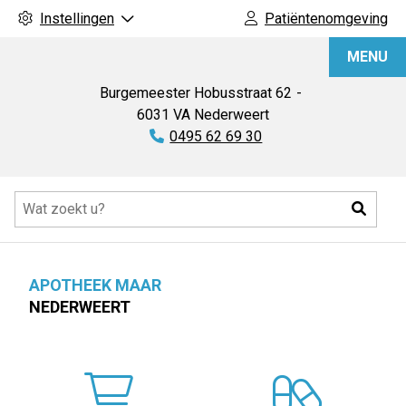
Instellingen
Patiëntenomgeving
Apotheek
MENU
Maar
Burgemeester Hobusstraat
62
6031 VA
Nederweert
Tel:
0495 62 69 30
Hoofdmenu
Zoeke
APOTHEEK MAAR
NEDERWEERT