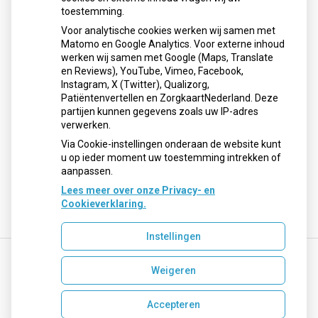
toestemming.
Voor analytische cookies werken wij samen met
Openingstijden
Matomo en Google Analytics. Voor externe inhoud
werken wij samen met Google (Maps, Translate
Maandag:
08:00 - 17:30 uur
en Reviews), YouTube, Vimeo, Facebook,
Instagram, X (Twitter), Qualizorg,
Dinsdag:
08:00 - 17:30 uur
Patiëntenvertellen en ZorgkaartNederland. Deze
Woensdag:
08:00 - 17:30 uur
partijen kunnen gegevens zoals uw IP-adres
Donderdag:
08:00 - 17:30 uur
verwerken.
Vrijdag:
08:00 - 17:30 uur
Via Cookie-instellingen onderaan de website kunt
u op ieder moment uw toestemming intrekken of
aanpassen.
Lees meer over onze Privacy- en
Cookieverklaring.
Instellingen
Weigeren
Uw Zorg Online
|
Beheer
recepten@apotheekmaar.nl
Accepteren
Privacy verklaring
|
Cookie-instellingen
|
Voorwaarden