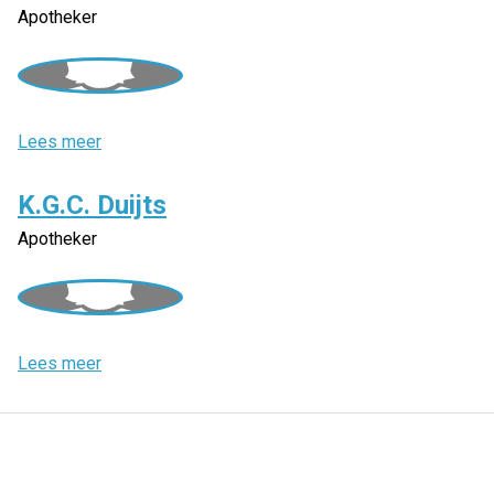
Apotheker
L
Lees meer
.
M
K.G.C. Duijts
.
Apotheker
E
.
M
a
a
K
Lees meer
r
.
-
G
D
.
i
C
n