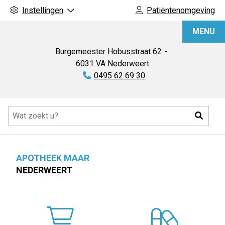
Instellingen
Patiëntenomgeving
Apotheek
MENU
Maar
Burgemeester Hobusstraat
62
6031 VA
Nederweert
Tel:
0495 62 69 30
Hoofdmenu
Zoeke
APOTHEEK MAAR
NEDERWEERT