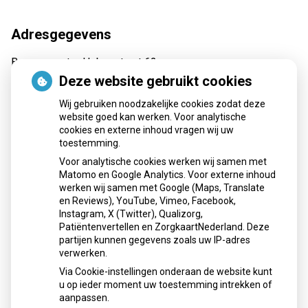
.
g
D
s
Adresgegevens
u
i
Burgemeester Hobusstraat 62
j
6031 VA Nederweert
Deze website gebruikt cookies
t
Tel:
0495 62 69 30
s
Wij gebruiken noodzakelijke cookies zodat deze
E-mail:
recepten@apotheekmaar.nl
website goed kan werken. Voor analytische
cookies en externe inhoud vragen wij uw
toestemming.
Voor analytische cookies werken wij samen met
Openingstijden
Matomo en Google Analytics. Voor externe inhoud
werken wij samen met Google (Maps, Translate
Maandag:
08:00 - 17:30 uur
en Reviews), YouTube, Vimeo, Facebook,
Instagram, X (Twitter), Qualizorg,
Dinsdag:
08:00 - 17:30 uur
Patiëntenvertellen en ZorgkaartNederland. Deze
Woensdag:
08:00 - 17:30 uur
partijen kunnen gegevens zoals uw IP-adres
Donderdag:
08:00 - 17:30 uur
verwerken.
Vrijdag:
08:00 - 17:30 uur
Via Cookie-instellingen onderaan de website kunt
u op ieder moment uw toestemming intrekken of
aanpassen.