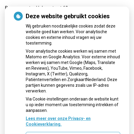
Burgemeester Hobusstraat 62
6031 VA Nederweert
Deze website gebruikt cookies
Tel:
0495 62 69 30
Wij gebruiken noodzakelijke cookies zodat deze
E-mail:
recepten@apotheekmaar.nl
website goed kan werken. Voor analytische
cookies en externe inhoud vragen wij uw
toestemming.
Voor analytische cookies werken wij samen met
Openingstijden
Matomo en Google Analytics. Voor externe inhoud
werken wij samen met Google (Maps, Translate
Maandag:
08:00 - 17:30 uur
en Reviews), YouTube, Vimeo, Facebook,
Instagram, X (Twitter), Qualizorg,
Dinsdag:
08:00 - 17:30 uur
Patiëntenvertellen en ZorgkaartNederland. Deze
Woensdag:
08:00 - 17:30 uur
partijen kunnen gegevens zoals uw IP-adres
Donderdag:
08:00 - 17:30 uur
verwerken.
Vrijdag:
08:00 - 17:30 uur
Via Cookie-instellingen onderaan de website kunt
u op ieder moment uw toestemming intrekken of
aanpassen.
Lees meer over onze Privacy- en
Cookieverklaring.