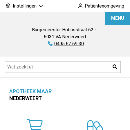
Instellingen
Patiëntenomgeving
Apotheek
MENU
Maar
Burgemeester Hobusstraat
62
6031 VA
Nederweert
Tel:
0495 62 69 30
Hoofdmenu
Zoeke
APOTHEEK MAAR
NEDERWEERT