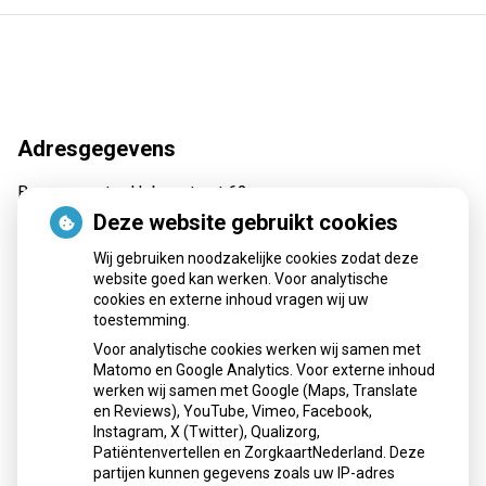
Adresgegevens
Burgemeester Hobusstraat 62
6031 VA Nederweert
Deze website gebruikt cookies
Tel:
0495 62 69 30
Wij gebruiken noodzakelijke cookies zodat deze
E-mail:
recepten@apotheekmaar.nl
website goed kan werken. Voor analytische
cookies en externe inhoud vragen wij uw
toestemming.
Voor analytische cookies werken wij samen met
Openingstijden
Matomo en Google Analytics. Voor externe inhoud
werken wij samen met Google (Maps, Translate
Maandag:
08:00 - 17:30 uur
en Reviews), YouTube, Vimeo, Facebook,
Instagram, X (Twitter), Qualizorg,
Dinsdag:
08:00 - 17:30 uur
Patiëntenvertellen en ZorgkaartNederland. Deze
Woensdag:
08:00 - 17:30 uur
partijen kunnen gegevens zoals uw IP-adres