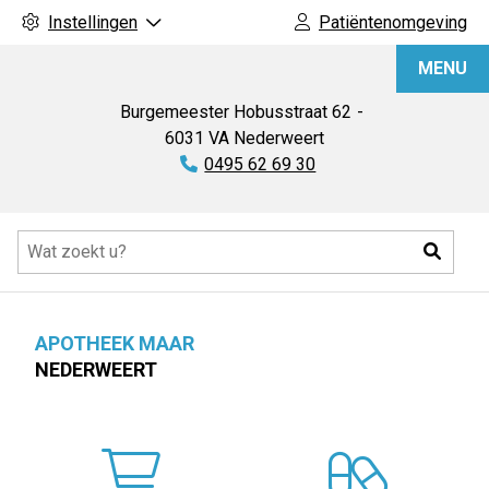
Instellingen
Patiëntenomgeving
Apotheek
MENU
Maar
Burgemeester Hobusstraat
62
6031 VA
Nederweert
Tel:
0495 62 69 30
Hoofdmenu
Zoeke
APOTHEEK MAAR
NEDERWEERT