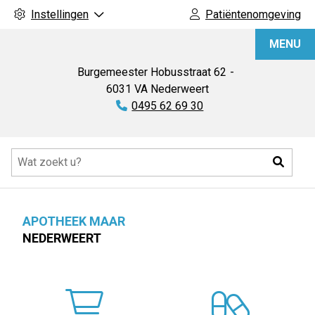
Instellingen
Patiëntenomgeving
Apotheek
MENU
Maar
Burgemeester Hobusstraat
62
6031 VA
Nederweert
Tel:
0495 62 69 30
Hoofdmenu
Zoeke
APOTHEEK MAAR
NEDERWEERT