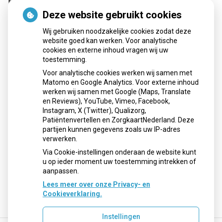
Burgemeester Hobusstraat 62
6031 VA Nederweert
Deze website gebruikt cookies
Tel:
0495 62 69 30
Wij gebruiken noodzakelijke cookies zodat deze
E-mail:
recepten@apotheekmaar.nl
website goed kan werken. Voor analytische
cookies en externe inhoud vragen wij uw
toestemming.
Voor analytische cookies werken wij samen met
Openingstijden
Matomo en Google Analytics. Voor externe inhoud
werken wij samen met Google (Maps, Translate
Maandag:
08:00 - 17:30 uur
en Reviews), YouTube, Vimeo, Facebook,
Instagram, X (Twitter), Qualizorg,
Dinsdag:
08:00 - 17:30 uur
Patiëntenvertellen en ZorgkaartNederland. Deze
Woensdag:
08:00 - 17:30 uur
partijen kunnen gegevens zoals uw IP-adres
Donderdag:
08:00 - 17:30 uur
verwerken.
Vrijdag:
08:00 - 17:30 uur
Via Cookie-instellingen onderaan de website kunt
u op ieder moment uw toestemming intrekken of
aanpassen.
Lees meer over onze Privacy- en
Cookieverklaring.
Instellingen