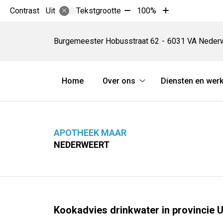
Tekst
Tekst
Contrast
Tekstgrootte
100%
Uit
verkleinen
vergroten
Apotheek
met
met
Maar
Burgemeester Hobusstraat
62
6031 VA
Neder
10%
10%
Hoofdmenu
Home
Over ons
Diensten en werk
Over
ons
submenu
APOTHEEK MAAR
NEDERWEERT
Kookadvies drinkwater in provincie 