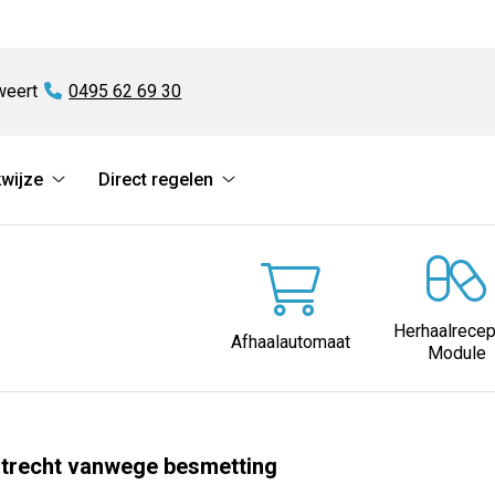
weert
Tel:
0495 62 69 30
wijze
Direct regelen
Diensten
Direct
en
regelen
werkwijze
submenu
submenu
Herhaalrecep
Afhaalautomaat
Module
Utrecht vanwege besmetting