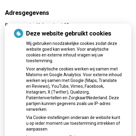
Adresgegevens
Burgemeester Hobusstraat 62
6031 VA Nederweert
Deze website gebruikt cookies
Tel:
0495 62 69 30
Wij gebruiken noodzakelijke cookies zodat deze
E-mail:
recepten@apotheekmaar.nl
website goed kan werken. Voor analytische
cookies en externe inhoud vragen wij uw
toestemming.
Voor analytische cookies werken wij samen met
Openingstijden
Matomo en Google Analytics. Voor externe inhoud
werken wij samen met Google (Maps, Translate
Maandag:
08:00 - 17:30 uur
en Reviews), YouTube, Vimeo, Facebook,
Instagram, X (Twitter), Qualizorg,
Dinsdag:
08:00 - 17:30 uur
Patiëntenvertellen en ZorgkaartNederland. Deze
Woensdag:
08:00 - 17:30 uur
partijen kunnen gegevens zoals uw IP-adres
Donderdag:
08:00 - 17:30 uur
verwerken.
Vrijdag:
08:00 - 17:30 uur
Via Cookie-instellingen onderaan de website kunt
u op ieder moment uw toestemming intrekken of
aanpassen.