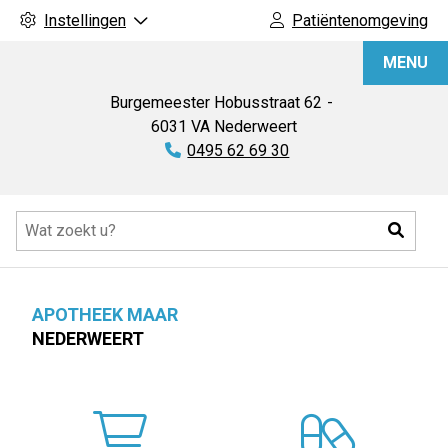
Instellingen
Patiëntenomgeving
Apotheek
MENU
Maar
Burgemeester Hobusstraat
62
6031 VA
Nederweert
Tel:
0495 62 69 30
Hoofdmenu
Zoeke
APOTHEEK MAAR
NEDERWEERT