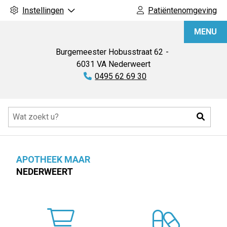
Instellingen
Patiëntenomgeving
Apotheek
MENU
Maar
Burgemeester Hobusstraat
62
6031 VA
Nederweert
Tel:
0495 62 69 30
Hoofdmenu
Zoeke
APOTHEEK MAAR
NEDERWEERT