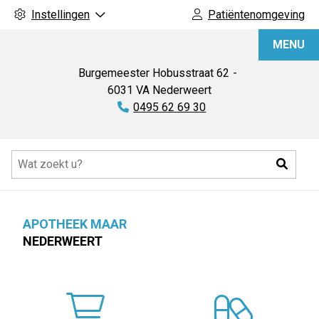
Instellingen
Patiëntenomgeving
Apotheek
MENU
Maar
Burgemeester Hobusstraat
62
6031 VA
Nederweert
Tel:
0495 62 69 30
Hoofdmenu
Zoeke
APOTHEEK MAAR
NEDERWEERT