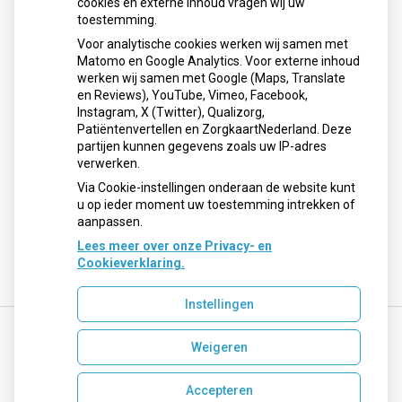
cookies en externe inhoud vragen wij uw
toestemming.
Voor analytische cookies werken wij samen met
Openingstijden
Matomo en Google Analytics. Voor externe inhoud
werken wij samen met Google (Maps, Translate
Maandag:
08:00 - 17:30 uur
en Reviews), YouTube, Vimeo, Facebook,
Instagram, X (Twitter), Qualizorg,
Dinsdag:
08:00 - 17:30 uur
Patiëntenvertellen en ZorgkaartNederland. Deze
Woensdag:
08:00 - 17:30 uur
partijen kunnen gegevens zoals uw IP-adres
Donderdag:
08:00 - 17:30 uur
verwerken.
Vrijdag:
08:00 - 17:30 uur
Via Cookie-instellingen onderaan de website kunt
u op ieder moment uw toestemming intrekken of
aanpassen.
Lees meer over onze Privacy- en
Cookieverklaring.
Instellingen
Weigeren
Uw Zorg Online
|
Beheer
recepten@apotheekmaar.nl
Accepteren
Privacy verklaring
|
Cookie-instellingen
|
Voorwaarden